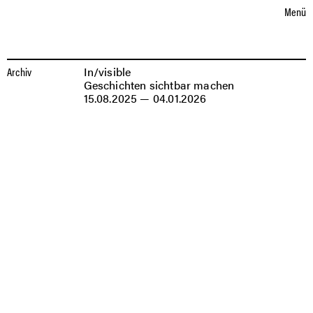
Sprache auswählen
eutsch
nglish
D
E
Menü
AUSSTELLUNGEN
AUSSTELLUNGEN
IN/VISIBLE
Archiv
In/visible
Geschichten sichtbar machen
15.08.2025 — 04.01.2026