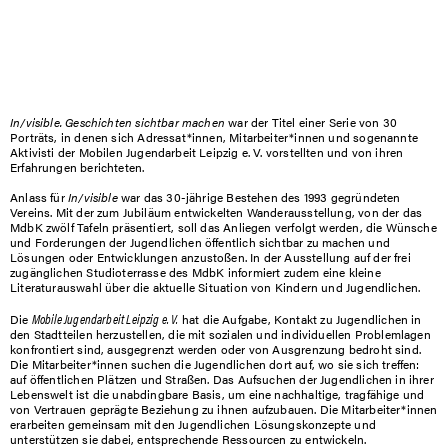
In/visible. Geschichten sichtbar machen
war der Titel einer Serie von 30
Porträts, in denen sich Adressat*innen, Mitarbeiter*innen und sogenannte
Aktivisti der Mobilen Jugendarbeit Leipzig e. V. vorstellten und von ihren
Erfahrungen berichteten.
Anlass für
In/visible
war das 30-jährige Bestehen des 1993 gegründeten
Vereins. Mit der zum Jubiläum entwickelten Wanderausstellung, von der das
MdbK zwölf Tafeln präsentiert, soll das Anliegen verfolgt werden, die Wünsche
und Forderungen der Jugendlichen öffentlich sichtbar zu machen und
Lösungen oder Entwicklungen anzustoßen. In der Ausstellung auf der frei
zugänglichen Studioterrasse des MdbK informiert zudem eine kleine
Literaturauswahl über die aktuelle Situation von Kindern und Jugendlichen.
Die
Mobile Jugendarbeit Leipzig e. V.
hat die Aufgabe, Kontakt zu Jugendlichen in
den Stadtteilen herzustellen, die mit sozialen und individuellen Problemlagen
konfrontiert sind, ausgegrenzt werden oder von Ausgrenzung bedroht sind.
Die Mitarbeiter*innen suchen die Jugendlichen dort auf, wo sie sich treffen:
auf öffentlichen Plätzen und Straßen. Das Aufsuchen der Jugendlichen in ihrer
Lebenswelt ist die unabdingbare Basis, um eine nachhaltige, tragfähige und
von Vertrauen geprägte Beziehung zu ihnen aufzubauen. Die Mitarbeiter*innen
erarbeiten gemeinsam mit den Jugendlichen Lösungskonzepte und
unterstützen sie dabei, entsprechende Ressourcen zu entwickeln.