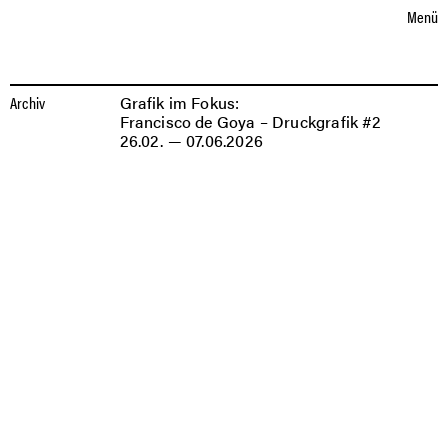
Sprache auswählen
eutsch
nglish
D
E
Menü
AUSSTELLUNGEN
AUSSTELLUNGEN
GRAFIK
Archiv
Grafik im Fokus:
IM
Francisco de Goya – Druckgrafik #2
FOKUS:
26.02. — 07.06.2026