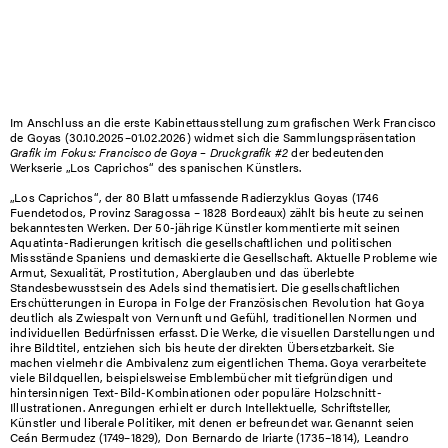
Im Anschluss an die erste Kabinettausstellung zum grafischen Werk Francisco
de Goyas (30.10.2025–01.02.2026) widmet sich die Sammlungspräsentation
Grafik im Fokus: Francisco de Goya – Druckgrafik #2
der bedeutenden
Werkserie „Los Caprichos“ des spanischen Künstlers.
„Los Caprichos“, der 80 Blatt umfassende Radierzyklus Goyas (1746
Fuendetodos, Provinz Saragossa – 1828 Bordeaux) zählt bis heute zu seinen
bekanntesten Werken. Der 50-jährige Künstler kommentierte mit seinen
Aquatinta-Radierungen kritisch die gesellschaftlichen und politischen
Missstände Spaniens und demaskierte die Gesellschaft. Aktuelle Probleme wie
Armut, Sexualität, Prostitution, Aberglauben und das überlebte
Standesbewusstsein des Adels sind thematisiert. Die gesellschaftlichen
Erschütterungen in Europa in Folge der Französischen Revolution hat Goya
deutlich als Zwiespalt von Vernunft und Gefühl, traditionellen Normen und
individuellen Bedürfnissen erfasst. Die Werke, die visuellen Darstellungen und
ihre Bildtitel, entziehen sich bis heute der direkten Übersetzbarkeit. Sie
machen vielmehr die Ambivalenz zum eigentlichen Thema. Goya verarbeitete
viele Bildquellen, beispielsweise Emblembücher mit tiefgründigen und
hintersinnigen Text-Bild-Kombinationen oder populäre Holzschnitt-
Illustrationen. Anregungen erhielt er durch Intellektuelle, Schriftsteller,
Künstler und liberale Politiker, mit denen er befreundet war. Genannt seien
Ceán Bermudez (1749–1829), Don Bernardo de Iriarte (1735–1814), Leandro