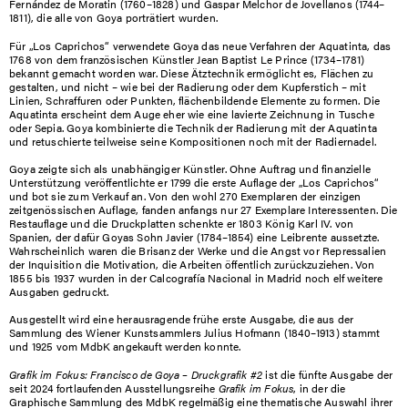
Fernández de Moratin (1760–1828) und Gaspar Melchor de Jovellanos (1744–
1811), die alle von Goya porträtiert wurden.
Für „Los Caprichos“ verwendete Goya das neue Verfahren der Aquatinta, das
1768 von dem französischen Künstler Jean Baptist Le Prince (1734–1781)
bekannt gemacht worden war. Diese Ätztechnik ermöglicht es, Flächen zu
gestalten, und nicht – wie bei der Radierung oder dem Kupferstich – mit
Linien, Schraffuren oder Punkten, flächenbildende Elemente zu formen. Die
Aquatinta erscheint dem Auge eher wie eine lavierte Zeichnung in Tusche
oder Sepia. Goya kombinierte die Technik der Radierung mit der Aquatinta
und retuschierte teilweise seine Kompositionen noch mit der Radiernadel.
Goya zeigte sich als unabhängiger Künstler. Ohne Auftrag und finanzielle
Unterstützung veröffentlichte er 1799 die erste Auflage der „Los Caprichos“
und bot sie zum Verkauf an. Von den wohl 270 Exemplaren der einzigen
zeitgenössischen Auflage, fanden anfangs nur 27 Exemplare Interessenten. Die
Restauflage und die Druckplatten schenkte er 1803 König Karl IV. von
Spanien, der dafür Goyas Sohn Javier (1784–1854) eine Leibrente aussetzte.
Wahrscheinlich waren die Brisanz der Werke und die Angst vor Repressalien
der Inquisition die Motivation, die Arbeiten öffentlich zurückzuziehen. Von
1855 bis 1937 wurden in der Calcografía Nacional in Madrid noch elf weitere
Ausgaben gedruckt.
Ausgestellt wird eine herausragende frühe erste Ausgabe, die aus der
Sammlung des Wiener Kunstsammlers Julius Hofmann (1840–1913) stammt
und 1925 vom MdbK angekauft werden konnte.
Grafik im Fokus: Francisco de Goya – Druckgrafik #2
ist die fünfte Ausgabe der
seit 2024 fortlaufenden Ausstellungsreihe
Grafik im Fokus
, in der die
Graphische Sammlung des MdbK regelmäßig eine thematische Auswahl ihrer