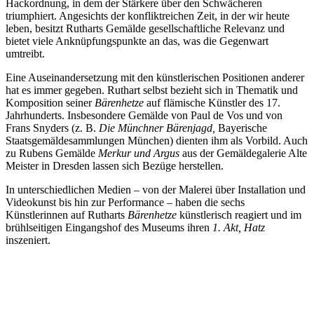
Hackordnung, in dem der Stärkere über den Schwächeren
triumphiert. Angesichts der konfliktreichen Zeit, in der wir heute
leben, besitzt Rutharts Gemälde gesellschaftliche Relevanz und
bietet viele Anknüpfungspunkte an das, was die Gegenwart
umtreibt.
Eine Auseinandersetzung mit den künstlerischen Positionen anderer
hat es immer gegeben. Ruthart selbst bezieht sich in Thematik und
Komposition seiner
Bärenhetze
auf flämische Künstler des 17.
Jahrhunderts. Insbesondere Gemälde von Paul de Vos und von
Frans Snyders (z. B.
Die Münchner Bärenjagd,
Bayerische
Staatsgemäldesammlungen München) dienten ihm als Vorbild. Auch
zu Rubens Gemälde
Merkur und Argus
aus der Gemäldegalerie Alte
Meister in Dresden lassen sich Bezüge herstellen.
In unterschiedlichen Medien – von der Malerei über Installation und
Videokunst bis hin zur Performance – haben die sechs
Künstlerinnen auf Rutharts
Bärenhetze
künstlerisch reagiert und im
brühlseitigen Eingangshof des Museums ihren
1. Akt, Hatz
inszeniert.