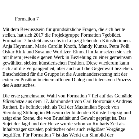
Formation 7
Mit dem Bewusstsein für grundsätzliche Fragen, die sich heute
stellen, hat sich 2017 die Projektgruppe Formation 7
gebildet.
Formation 7 besteht aus sechs in Leipzig lebenden Künstlerinnen:
Anja Heymann, Marie Carolin Knoth, Mandy Kunze, Petra Polli,
Oskar Rink und Susanne Wurlitzer. Einmal im Jahr setzen sie sich
mit ihrem jeweils eigenen Werk in Beziehung zu einer gemeinsam
gewählten siebten künstlerischen Position. Diese wiederum kann
sich auf die Vergangenheit, aber auch auf die Gegenwart beziehen.
Entscheidend für die Gruppe ist die Auseinandersetzung mit der
externen Position in einem offenen Dialog und intensiven Prozess
des Austausches.
Die erste gemeinsame Wahl von Formation 7 fiel auf das Gemälde
Bärenhetze
aus dem 17. Jahrhundert von
Carl Borromäus Andreas
Ruthart. Es befindet sich als Teil der Maximilian Speck von
Sternburg Stiftung im Museum der bildenden Künste Leipzig und
zeigt eine Szene, die von Brutalität und Gewalt geprägt ist. Das
Sujet der Jagd und der Hetze wurde schon zu Rutharts Zeit als
Inhaltsträger sozialer, politischer oder auch religiöser Vorgänge
begriffen. Für Formation 7 ist das Werkt ein Sinnbild der