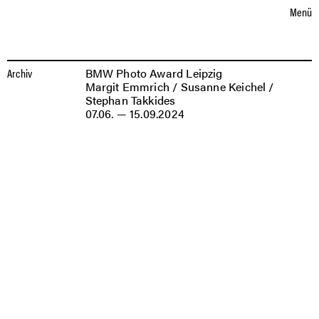
Sprache auswählen
eutsch
nglish
D
E
Menü
AUSSTELLUNGEN
AUSSTELLUNGEN
BMW
Archiv
BMW Photo Award Leipzig
PHOTO
Margit Emmrich / Susanne Keichel /
AWARD
Stephan Takkides
LEIPZIG
07.06. — 15.09.2024
Margit
Emmrich,
Wolfgang
S.
(40),
Kalkspritzer,
nicht
anwesend;
Melitta
S.
(34),
Friseuse;
Sohn
Gabor
S.
(14),
Schmiedelehrling,
,
1976,
©
Künstlerin