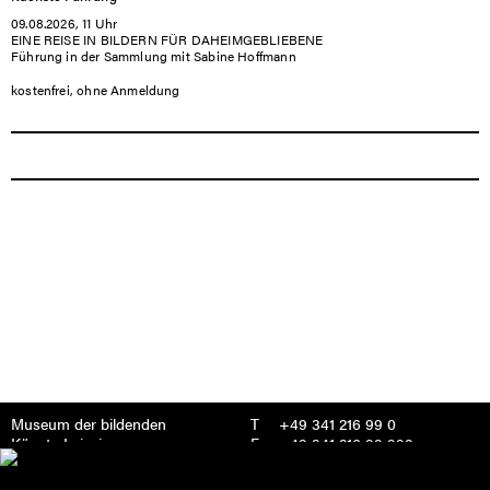
09.08.2026, 11 Uhr
EINE REISE IN BILDERN FÜR DAHEIMGEBLIEBENE
Führung in der Sammlung mit Sabine Hoffmann
kostenfrei, ohne Anmeldung
Telefon:
Museum der bildenden
+49 341 216 99 0
Fax:
Künste Leipzig
+49 341 216 99 999
E-
mdbk@leipzig.de
Mail:
Katharinenstraße 10