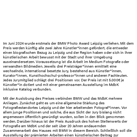
Im Juni 2024 wurde erstmals der BMW Photo Award Leipzig verliehen. Mit dem
Preis werden künftig alle zwei Jahre Künstler*innen gefördert, die entweder
einen biografischen Bezug zu Leipzig und der Region haben oder sich in ihrer
künstlerischen Arbeit bewusst mit der Stadt und ihrer Umgebung
auseinandersetzen. Voraussetzung ist die Arbeit im Medium Fotografie oder
verwandten Bildmedien. Jeweils drei Preisträger*innen ermittelt eine
wechselnde, international besetzte Jury, bestehend aus Künstler*innen,
Kurator*innen, Kunsthochschul-professor*innen und anderen Fachleuten.
Jedes Jurymitglied schlägt drei Positionen vor. Der Preis ist mit 5.000€ je
Künstler*in dotiert und mit einer gemeinsamen Ausstellung im MdbK
inklusive Katalog verbunden.
Mit der Auslobung des Preises verbinden BMW und das MdbK mehrere
Anliegen. Zunächst geht es um eine allgemeine Stärkung des
Fotografiestandortes Leipzig und der hier arbeitenden Fotograf*innen. Vor
allem junge Positionen und solche, die aus Sicht der Jury bislang nicht
angemessen öffentlich gewürdigt wurden, sollen in den Blick genommen
werden. Darüber hinaus ist der Preis Ausdruck des hohen Stellenwerts der
Fotografie am MdbK und der seit über 20 Jahren andauernden
Zusammenarbeit des Hauses mit BMW in diesem Bereich. Schließlich soll die
Ausstellung der prämierten Arbeiten einen künstlerischen Beitrag zur