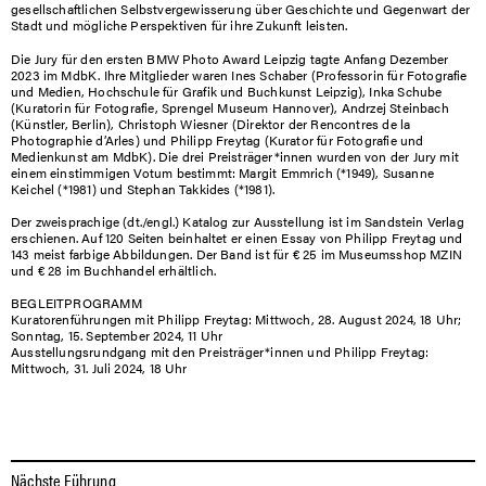
gesellschaftlichen Selbstvergewisserung über Geschichte und Gegenwart der
Stadt und mögliche Perspektiven für ihre Zukunft leisten.
Die Jury für den ersten BMW Photo Award Leipzig tagte Anfang Dezember
2023 im MdbK. Ihre Mitglieder waren Ines Schaber (Professorin für Fotografie
und Medien, Hochschule für Grafik und Buchkunst Leipzig), Inka Schube
(Kuratorin für Fotografie, Sprengel Museum Hannover), Andrzej Steinbach
(Künstler, Berlin), Christoph Wiesner (Direktor der Rencontres de la
Photographie d’Arles) und Philipp Freytag (Kurator für Fotografie und
Medienkunst am MdbK). Die drei Preisträger*innen wurden von der Jury mit
einem einstimmigen Votum bestimmt: Margit Emmrich (*1949), Susanne
Keichel (*1981) und Stephan Takkides (*1981).
Der zweisprachige (dt./engl.) Katalog zur Ausstellung ist im Sandstein Verlag
erschienen. Auf 120 Seiten beinhaltet er einen Essay von Philipp Freytag und
143 meist farbige Abbildungen. Der Band ist für € 25 im Museumsshop MZIN
und € 28 im Buchhandel erhältlich.
BEGLEITPROGRAMM
Kuratorenführungen mit Philipp Freytag: Mittwoch, 28. August 2024, 18 Uhr;
Sonntag, 15. September 2024, 11 Uhr
Ausstellungsrundgang mit den Preisträger*innen und Philipp Freytag:
Mittwoch, 31. Juli 2024, 18 Uhr
Nächste Führung