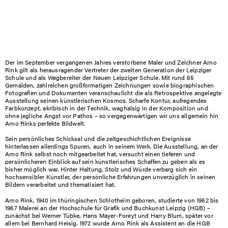
Der im September vergangenen Jahres verstorbene Maler und Zeichner Arno
Rink gilt als herausragender Vertreter der zweiten Generation der Leipziger
Schule und als Wegbereiter der Neuen Leipziger Schule. Mit rund 65
Gemälden, zahlreichen großformatigen Zeichnungen sowie biographischen
Fotografien und Dokumenten veranschaulicht die als Retrospektive angelegte
Ausstellung seinen künstlerischen Kosmos. Scharfe Kontur, aufregendes
Farbkonzept, akribisch in der Technik, waghalsig in der Komposition und
ohne jegliche Angst vor Pathos – so vergegenwärtigen wir uns allgemein hin
Arno Rinks perfekte Bildwelt.
Sein persönliches Schicksal und die zeitgeschichtlichen Ereignisse
hinterlassen allerdings Spuren, auch in seinem Werk. Die Ausstellung, an der
Arno Rink selbst noch mitgearbeitet hat, versucht einen tieferen und
persönlicheren Einblick auf sein künstlerisches Schaffen zu geben als es
bisher möglich war. Hinter Haltung, Stolz und Würde verbarg sich ein
hochsensibler Künstler, der persönliche Erfahrungen unverzüglich in seinen
Bildern verarbeitet und thematisiert hat.
Arno Rink, 1940 im thüringischen Schlotheim geboren, studierte von 1962 bis
1967 Malerei an der Hochschule für Grafik und Buchkunst Leipzig (HGB) –
zunächst bei Werner Tübke, Hans Mayer-Foreyt und Harry Blum, später vor
allem bei Bernhard Heisig. 1972 wurde Arno Rink als Assistent an die HGB