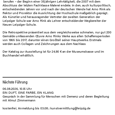
berufen – der Beginn einer 35jährigen Lehrtätigkeit, die 2007 mit dem
Abschluss der letzten Fachklasse Malerei endete. In den, auch kulturpolitisch,
entscheidenden Jahren vor und nach der deutschen Wende hat Arno Rink als
Rektor und Prorektor die Ausrichtung der Hochschule maßgeblich geprägt.
Als Künstler und herausragender Vertreter der zweiten Generation der
Leipziger Schule war Arno Rink als Lehrer entscheidender Wegbereiter der
Neuen Leipziger Schule.
Die Retrospektive präsentiert aus dem vergleichsweise schmalen, nur gut 200
Gemälde umfassenden Œuvre Arno Rinks Werke aus allen Schaffensperioden
von 1965 bis 2017, darunter einen Großteil seiner Hauptwerke. Erstmals
werden auch Collagen und Zeichnungen aus dem Nachlass
Der Katalog zur Ausstellung ist für 24,90 € an der Museumskasse und im
Buchhandel erhältlich.
Nächste Führung
06.08.2026, 10.15 Uhr
EIN DUFT, EINE FARBE, EIN KLANG
Gespräch in der Sammlung für Menschen mit Demenz und deren Begleitung
mit Almut Zimmermann
kostenfrei, Anmeldung bis 03.08.: kunstvermittlung@leipzig.de