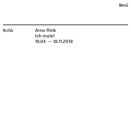
Sprache auswählen
eutsch
nglish
D
E
Menü
AUSSTELLUNGEN
AUSSTELLUNGEN
ARNO
Archiv
Arno Rink
RINK
Ich male!
18.04. — 18.11.2018