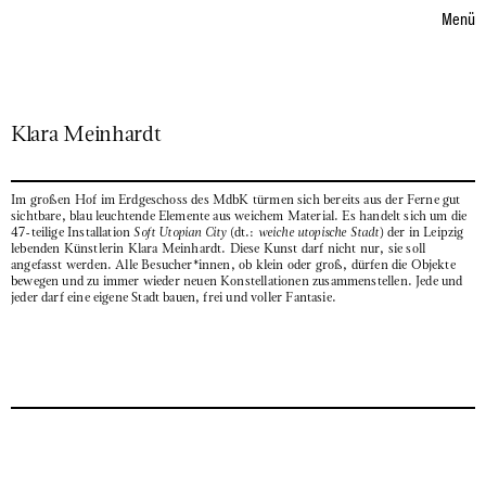
Sprache auswählen
eutsch
nglish
D
E
Menü
SOFT
SOFT
UTOPIAN
UTOPIAN
CITY
CITY
SOFT
UTOPIAN
Klara Meinhardt
CITY
Im großen Hof im Erdgeschoss des MdbK türmen sich bereits aus der Ferne gut
sichtbare, blau leuchtende Elemente aus weichem Material. Es handelt sich um die
47-teilige Installation
Soft Utopian City
(dt.:
weiche utopische Stadt
) der in Leipzig
lebenden Künstlerin Klara Meinhardt. Diese Kunst darf nicht nur, sie soll
angefasst werden. Alle Besucher*innen, ob klein oder groß, dürfen die Objekte
bewegen und zu immer wieder neuen Konstellationen zusammenstellen. Jede und
jeder darf eine eigene Stadt bauen, frei und voller Fantasie.