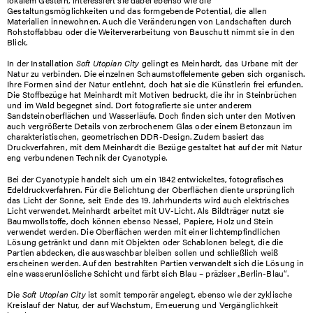
Gestaltungsmöglichkeiten und das formgebende Potential, die allen
Materialien innewohnen. Auch die Veränderungen von Landschaften durch
Rohstoffabbau oder die Weiterverarbeitung von Bauschutt nimmt sie in den
Blick.
In der Installation
Soft Utopian City
gelingt es Meinhardt, das Urbane mit der
Natur zu verbinden. Die einzelnen Schaumstoffelemente geben sich organisch.
Ihre Formen sind der Natur entlehnt, doch hat sie die Künstlerin frei erfunden.
Die Stoffbezüge hat Meinhardt mit Motiven bedruckt, die ihr in Steinbrüchen
und im Wald begegnet sind. Dort fotografierte sie unter anderem
Sandsteinoberflächen und Wasserläufe. Doch finden sich unter den Motiven
auch vergrößerte Details von zerbrochenem Glas oder einem Betonzaun im
charakteristischen, geometrischen DDR-Design. Zudem basiert das
Druckverfahren, mit dem Meinhardt die Bezüge gestaltet hat auf der mit Natur
eng verbundenen Technik der Cyanotypie.
Bei der Cyanotypie handelt sich um ein 1842 entwickeltes, fotografisches
Edeldruckverfahren. Für die Belichtung der Oberflächen diente ursprünglich
das Licht der Sonne, seit Ende des 19. Jahrhunderts wird auch elektrisches
Licht verwendet. Meinhardt arbeitet mit UV-Licht. Als Bildträger nutzt sie
Baumwollstoffe, doch können ebenso Nessel, Papiere, Holz und Stein
verwendet werden. Die Oberflächen werden mit einer lichtempfindlichen
Lösung getränkt und dann mit Objekten oder Schablonen belegt, die die
Partien abdecken, die auswaschbar bleiben sollen und schließlich weiß
erscheinen werden. Auf den bestrahlten Partien verwandelt sich die Lösung in
eine wasserunlösliche Schicht und färbt sich Blau – präziser „Berlin-Blau“.
Die
Soft Utopian City
ist somit temporär angelegt, ebenso wie der zyklische
Kreislauf der Natur, der auf Wachstum, Erneuerung und Vergänglichkeit