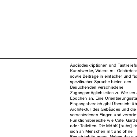
Audiodeskriptionen und Tastreliefs
Kunstwerke, Videos mit Gebärden
sowie Beiträge in einfacher und fa
spezifischer Sprache bieten den
Besuchenden verschiedene
Zugangsmöglichkeiten zu Werken a
Epochen an. Eine Orientierungssta
Eingangsbereich gibt Übersicht üb
Architektur des Gebäudes und die
verschiedenen Etagen und verorte
Funktionsbereiche wie Café, Gard
oder Toiletten. Die MdbK [hubs] ri
sich an Menschen mit und ohne
Beeinträchtigungen. Neben der aud