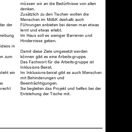
müssen wir an die Bedürfnisse von allen
denken.
Zusätzlich zu den Tischen wollen die
Menschen im MdbK deshalb auch
der der
Führungen anbieten bei denen man etwas
lernt und etwas erlebt.
hreibung
Im Haus soll es weniger Barrieren und
Hindernisse geben.
ideos in
Damit diese Ziele umgesetzt werden
können gibt es eine Arbeits·gruppe.
ten zum
Das Fachwort für die Arbeits·gruppe ist
Inklusions·Beirat.
teht ein
Im Inklusions·beirat gibt es auch Menschen
mit Behinderungen und
as
Beeinträchtigungen.
urecht
Sie begleiten das Projekt und helfen bei der
Entstehung der Tische mit.