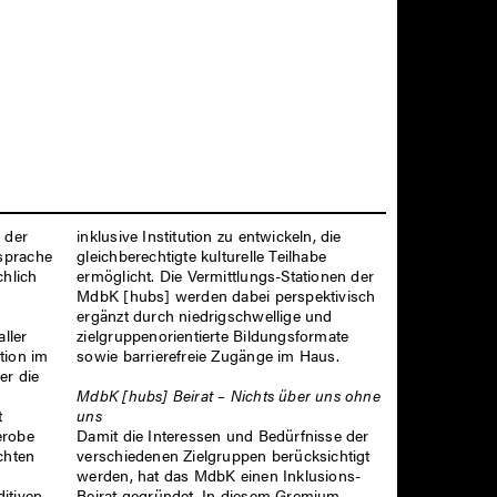
 der
inklusive Institution zu entwickeln, die
sprache
gleichberechtigte kulturelle Teilhabe
chlich
ermöglicht. Die Vermittlungs-Stationen der
MdbK [hubs] werden dabei perspektivisch
ergänzt durch niedrigschwellige und
ller
zielgruppenorientierte Bildungsformate
tion im
sowie barrierefreie Zugänge im Haus.
er die
MdbK [hubs] Beirat – Nichts über uns ohne
uns
t
Damit die Interessen und Bedürfnisse der
erobe
verschiedenen Zielgruppen berücksichtigt
chten
werden, hat das MdbK einen Inklusions-
Beirat gegründet. In diesem Gremium
itiven