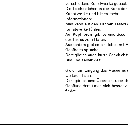
verschiedene Kunst·werke gebaut.
Die Tische stehen in der Nähe der
Kunst·werke und bieten mehr
Informationen:
Man kann auf den Tischen Tast·bil
Kunst·werke fühlen.
Auf Kopfhörern gibt es eine Besc
des Bildes zum Hören.
Ausserdem gibt es ein Tablet mit V
Gebärden·sprache.
Dort gibt es auch kurze Geschich
Bild und seiner Zeit.
Gleich am Eingang des Museums s
weiterer Tisch.
Dort gibt es eine Übersicht über d
Gebäude damit man sich besser z
findet.