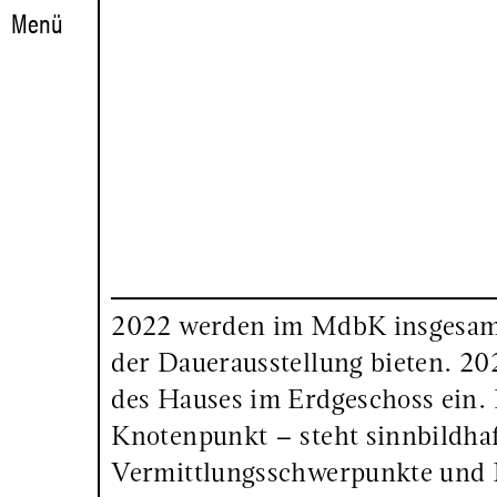
Menü
Navigation
In
Ansichts-
den
Einstellungen
sozialen
Ausstellungen
Medien
Aktuell
MDBK
Vorschau
Archiv
[HUBS]
Sammlungen
Gemälde
Grafik
Skulptur
2022 werden im MdbK insgesamt 
Online
der Dauerausstellung bieten. 20
Museum
des Hauses im Erdgeschoss ein
Leitbild
Knotenpunkt – steht sinnbildhaf
Geschichte
Vermittlungsschwerpunkte und M
Architektur