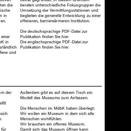
beraten unterschiedliche Fokusgruppen die
ten die
Umsetzung der Vermittlungsstationen und
tische
begleiten die generelle Entwicklung zu einer
n in
offeneren, barriereärmeren Institution.
en.
Die deutschsprachige PDF-Datei zur
Publikation finden Sie
hier.
 einer
Die englischsprachige PDF-Datei zur
bK in
Publikation finden Sie
hier.
rständlich
offene und
um der
Außerdem gibt es auf diesem Tisch ein
Modell des Museums zum Anfassen.
eißt
Die Menschen im MdbK haben überlegt:
Wir wollen ein Museum in dem sich alle
sich
Menschen wohlfühlen.
n.
Wir brauchen ein offenes Museum.
 für
Damit sich das Museum öffnen kann