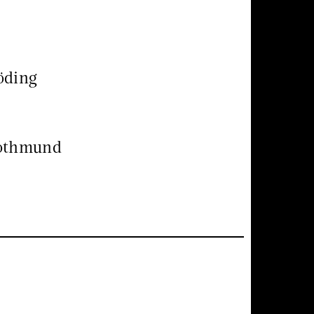
öding
Rothmund