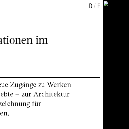
Sprache auswählen
eutsch
nglish
D
E
ationen im
neue Zugänge zu Werken
iebte – zur Architektur
zeichnung für
sen,